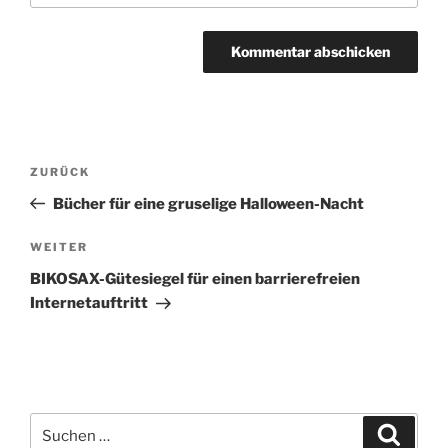
Beitragsnavigation
Vorheriger
ZURÜCK
Beitrag
Bücher für eine gruselige Halloween-Nacht
Nächster
WEITER
Beitrag
BIKOSAX-Gütesiegel für einen barrierefreien
Internetauftritt
Suchen
Suche
nach: