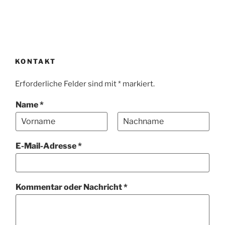
KONTAKT
Erforderliche Felder sind mit * markiert.
Name
*
V
N
o
a
E-Mail-Adresse
*
r
c
n
h
a
n
m
a
*
e
m
Kommentar oder Nachricht
*
e
N
a
c
h