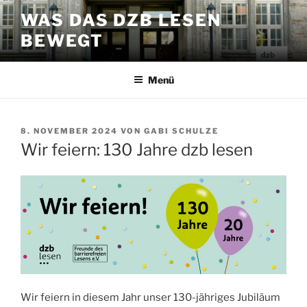
Zum
WAS DAS DZB LESEN
Inhalt
BEWEGT
springen
Menü
VERÖFFENTLICHT
8. NOVEMBER 2024
VON
GABI SCHULZE
AM
Wir feiern: 130 Jahre dzb lesen
Wir feiern in diesem Jahr unser 130-jähriges Jubiläum