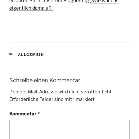
erfahren Sie in unserem Blogbeitrag
„Wie war das
eigentlich damals ?“
.
KATEGORIEN
ALLGEMEIN
Schreibe einen Kommentar
Deine E-Mail-Adresse wird nicht veröffentlicht.
Erforderliche Felder sind mit
*
markiert
Kommentar
*