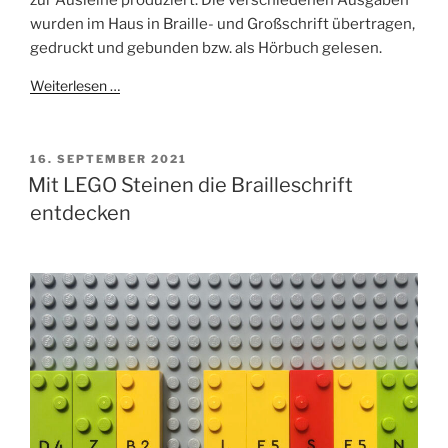
zur Ausleihe produziert. Die verschiedenen Ausgaben
wurden im Haus in Braille- und Großschrift übertragen,
gedruckt und gebunden bzw. als Hörbuch gelesen.
Weiterlesen …
VERÖFFENTLICHT
16. SEPTEMBER 2021
AM
Mit LEGO Steinen die Brailleschrift
entdecken