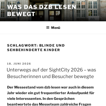
Zum
WAS DAS DZB LESEN
Inhalt
BEWEGT
springen
Menü
SCHLAGWORT:
BLINDE UND
SEHBEHINDERTE KINDER
VERÖFFENTLICHT
18. JUNI 2026
AM
Unterwegs auf der SightCity 2026 – was
Besucherinnen und Besucher bewegte
Der Messestand vom dzb lesen war auch in diesem
Jahr wieder ein gut frequentierter Anlaufpunkt für
viele Interessenten. In den Gesprächen
beantwortete das Messeteam zahlreiche Fragen