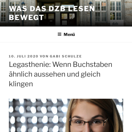
Zum
WAS DAS DZB LESEN
Inhalt
BEWEGT
springen
Menü
VERÖFFENTLICHT
10. JULI 2020
VON
GABI SCHULZE
AM
Legasthenie: Wenn Buchstaben
ähnlich aussehen und gleich
klingen