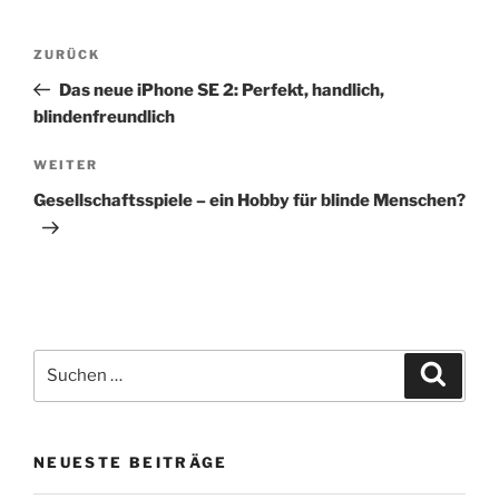
Beitragsnavigation
Vorheriger
ZURÜCK
Beitrag
Das neue iPhone SE 2: Perfekt, handlich,
blindenfreundlich
Nächster
WEITER
Beitrag
Gesellschaftsspiele – ein Hobby für blinde Menschen?
Suchen
Suche
nach:
NEUESTE BEITRÄGE