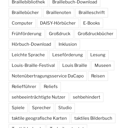
Braillebibliothek
Braillebuch-Download
Braillebücher
Braillenoten
Brailleschrift
Computer
DAISY-Hörbücher
E-Books
Frühförderung
Großdruck
Großdruckbücher
Hörbuch-Download
Inklusion
Leichte Sprache
Leseförderung
Lesung
Louis-Braille-Festival
Louis Braille
Museen
Notenübertragungsservice DaCapo
Reisen
Reliefführer
Reliefs
sehbeeinträchtigte Nutzer
sehbehindert
Spiele
Sprecher
Studio
taktile geografische Karten
taktiles Bilderbuch