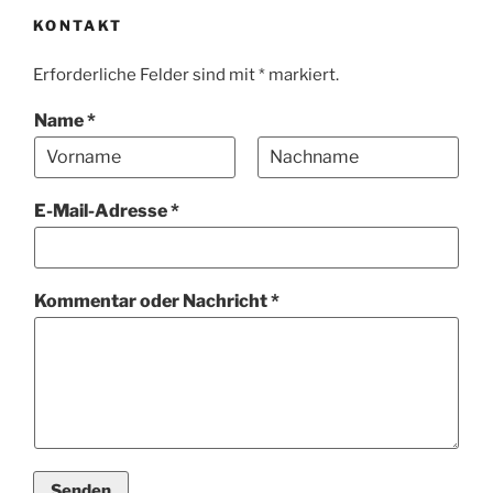
KONTAKT
Erforderliche Felder sind mit * markiert.
Name
*
V
N
N
o
a
E-Mail-Adresse
*
a
r
c
n
h
m
a
n
e
m
a
N
e
m
Kommentar oder Nachricht
*
a
e
c
h
r
i
c
h
t
E
Senden