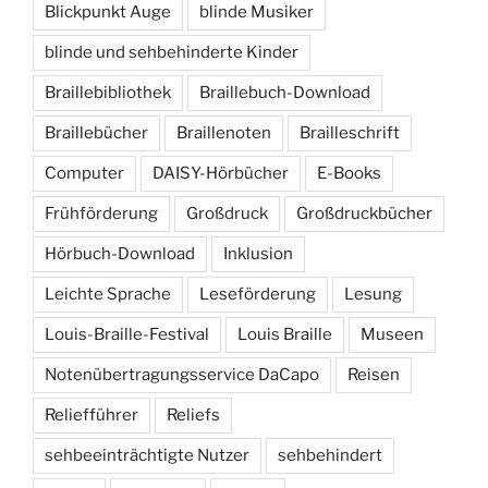
Blickpunkt Auge
blinde Musiker
blinde und sehbehinderte Kinder
Braillebibliothek
Braillebuch-Download
Braillebücher
Braillenoten
Brailleschrift
Computer
DAISY-Hörbücher
E-Books
Frühförderung
Großdruck
Großdruckbücher
Hörbuch-Download
Inklusion
Leichte Sprache
Leseförderung
Lesung
Louis-Braille-Festival
Louis Braille
Museen
Notenübertragungsservice DaCapo
Reisen
Reliefführer
Reliefs
sehbeeinträchtigte Nutzer
sehbehindert