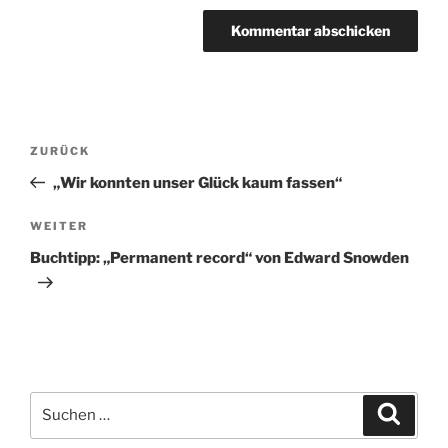
Beitragsnavigation
Vorheriger
ZURÜCK
Beitrag
„Wir konnten unser Glück kaum fassen“
Nächster
WEITER
Beitrag
Buchtipp: „Permanent record“ von Edward Snowden
Suchen
Suche
nach: