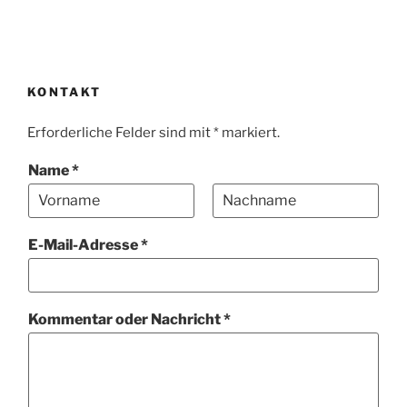
KONTAKT
Erforderliche Felder sind mit * markiert.
Name
*
V
N
W
o
a
E-Mail-Adresse
*
e
r
c
n
h
b
a
n
s
m
a
i
e
m
Kommentar oder Nachricht
*
t
e
e
o
d
e