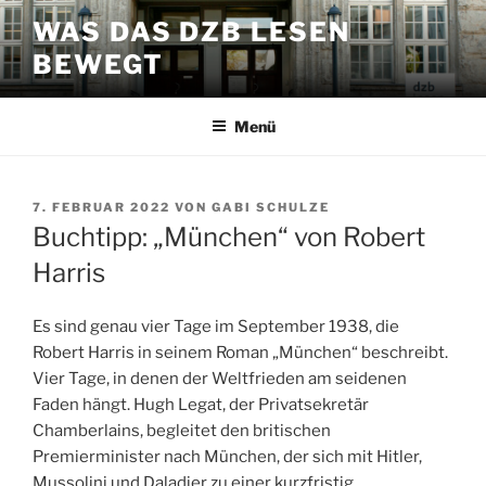
Zum
WAS DAS DZB LESEN
Inhalt
BEWEGT
springen
Menü
VERÖFFENTLICHT
7. FEBRUAR 2022
VON
GABI SCHULZE
AM
Buchtipp: „München“ von Robert
Harris
Es sind genau vier Tage im September 1938, die
Robert Harris in seinem Roman „München“ beschreibt.
Vier Tage, in denen der Weltfrieden am seidenen
Faden hängt. Hugh Legat, der Privatsekretär
Chamberlains, begleitet den britischen
Premierminister nach München, der sich mit Hitler,
Mussolini und Daladier zu einer kurzfristig