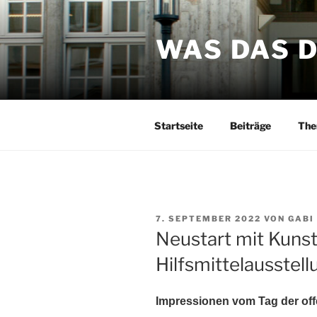
Zum
Inhalt
WAS DAS 
springen
Startseite
Beiträge
The
VERÖFFENTLICHT
7. SEPTEMBER 2022
VON
GABI
AM
Neustart mit Kunst
Hilfsmittelausstel
Impressionen vom Tag der off