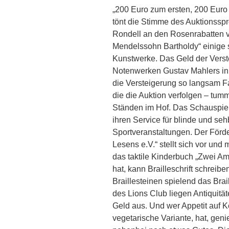
„200 Euro zum ersten, 200 Euro 
tönt die Stimme des Auktionsspr
Rondell an den Rosenrabatten ve
Mendelssohn Bartholdy“ einige se
Kunstwerke. Das Geld der Verst
Notenwerken Gustav Mahlers in
die Versteigerung so langsam Fa
die die Auktion verfolgen – tu
Ständen im Hof. Das Schauspiel
ihren Service für blinde und s
Sportveranstaltungen. Der Förde
Lesens e.V.“ stellt sich vor un
das taktile Kinderbuch „Zwei A
hat, kann Brailleschrift schreib
Braillesteinen spielend das Bra
des Lions Club liegen Antiquitä
Geld aus. Und wer Appetit auf K
vegetarische Variante, hat, geni