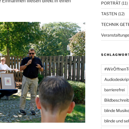
 Einnahmen fließen direkt in einen
PORTRÄT
(11)
TASTEN
(12)
TECHNIK GET
Veranstaltung
SCHLAGWOR
#WirÖffnenT
Audiodeskrip
barrierefrei
Bildbeschrei
blinde Musike
blinde und se