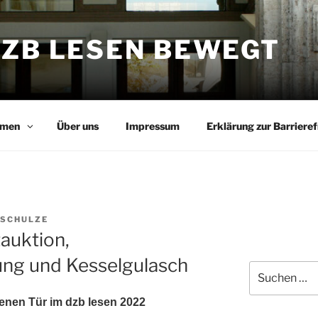
DZB LESEN BEWEGT
men
Über uns
Impressum
Erklärung zur Barrieref
 SCHULZE
auktion,
lung und Kesselgulasch
Suchen
nach:
enen Tür im dzb lesen 2022