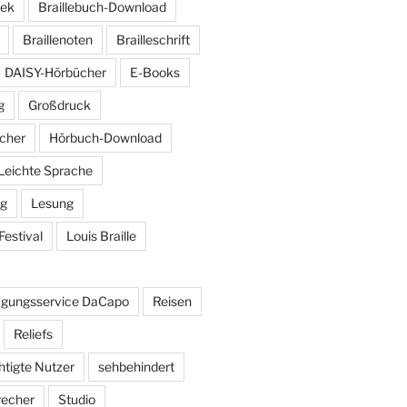
hek
Braillebuch-Download
Braillenoten
Brailleschrift
DAISY-Hörbücher
E-Books
g
Großdruck
cher
Hörbuch-Download
Leichte Sprache
ng
Lesung
Festival
Louis Braille
agungsservice DaCapo
Reisen
Reliefs
htigte Nutzer
sehbehindert
recher
Studio