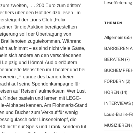
Leseförderung 
zum zweiten, …. 200 Euro zum dritten“,
echers über den Hof des dzb lesen. Im
rsteigert der Lions Club „Felix
THEMEN
iner für die Auktion bereitgestellten
eigerung soll der Übertragung von
Allgemein
(55)
 Braillenoten zugutekommen. Während
hrt aufnimmt – es sind nicht viele Gäste,
BARRIEREN 
mmeln sich andere an den verschiedenen
BERATEN
(7)
 Leipzig und Hörmal-Audio erläutern
ehbehinderte Menschen im Theater und bei
BUCHEMPFE
rverein „Freunde des barrierefreien
FÖRDERN
(2)
d macht auf seine Spendenkampagne für
meisen auf Reisen“ aufmerksam. Wer Lust
HÖREN
(14)
en. Kinder basteln und lernen mit LEGO-
INTERVIEWS
(
ille-Alphabet kennen. Am Flohmarkt-Stand
ten und Bücher zum Verkauf für wenig
Louis-Braille-F
esselgulasch oder Linseneintopf, die
MUSIZIEREN
(
eßt nicht nur Speis und Trank, sondern tut