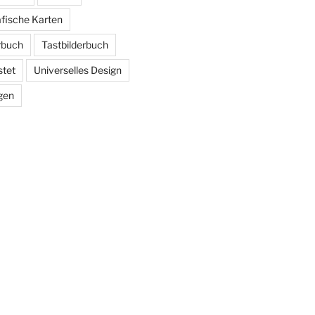
afische Karten
erbuch
Tastbilderbuch
stet
Universelles Design
gen