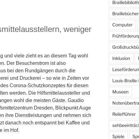
Braillebibliot
Braillebücher
Computer
mittelausstellern, weniger
Frühförderun
Großdruckbü
g und viele zieht es an diesem Tag wohl
Inklusion
sen. Der Besucherstrom ist also
Leseförderu
aus bei den Rundgängen durch die
rei und Druckerei – so wie in Zeiten vor
Louis-Braille-
des Corona-Schutzkonzeptes für diesen
Museen
en werden. Die Hilfsmittelaussteller und
angen wohl die meisten Gäste. Gaudio
Notenübertr
fsmittelzentrum Dresden, Blickpunkt Auge
Reliefführer
n ihre Dienstleistungen und nehmen sich
sitzt danach noch entspannt bei Kaffee und
sehbeeinträc
e im Hof.
Spiele
Sp