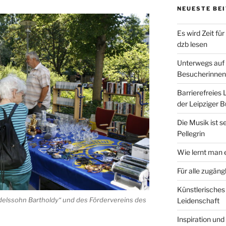
NEUESTE BE
Es wird Zeit fü
dzb lesen
Unterwegs auf 
Besucherinnen
Barrierefreies 
der Leipziger
Die Musik ist s
Pellegrin
Wie lernt man e
Für alle zugängl
Künstlerisches
delssohn Bartholdy“ und des Fördervereins des
Leidenschaft
Inspiration und