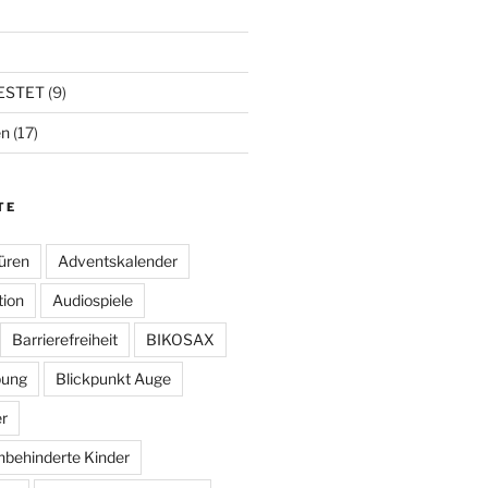
ESTET
(9)
en
(17)
TE
üren
Adventskalender
tion
Audiospiele
Barrierefreiheit
BIKOSAX
bung
Blickpunkt Auge
r
hbehinderte Kinder