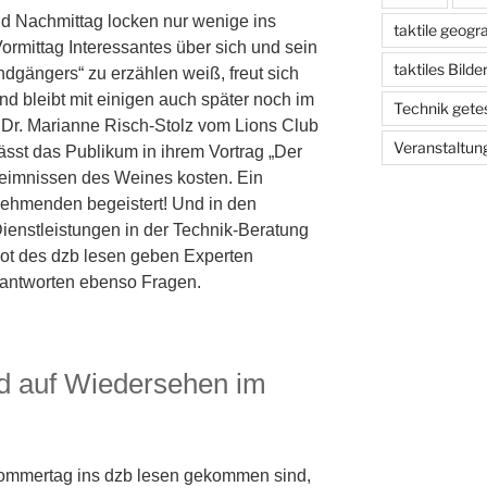
d Nachmittag locken nur wenige ins
taktile geogr
rmittag Interessantes über sich und sein
taktiles Bild
dgängers“ zu erzählen weiß, freut sich
d bleibt mit einigen auch später noch im
Technik gete
 Dr. Marianne Risch-Stolz vom Lions Club
Veranstaltun
ässt das Publikum in ihrem Vortrag „Der
eimnissen des Weines kosten. Ein
ilnehmenden begeistert! Und in den
Dienstleistungen in der Technik-Beratung
t des dzb lesen geben Experten
beantworten ebenso Fragen.
d auf Wiedersehen im
sommertag ins dzb lesen gekommen sind,