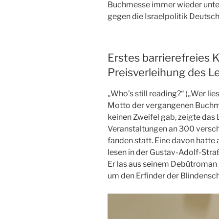
Buchmesse immer wieder unterb
gegen die Israelpolitik Deutsch
Erstes barrierefreies 
Preisverleihung des 
„Who’s still reading?“ („Wer lie
Motto der vergangenen Buchme
keinen Zweifel gab, zeigte das 
Veranstaltungen an 300 versch
fanden statt. Eine davon hat
lesen in der Gustav-Adolf-Str
Er las aus seinem Debütroman „
um den Erfinder der Blindenschri