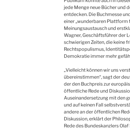
Publikum konnte auch in diese
jede Menge neue Bücher und d
entdecken. Die Buchmesse und
einer „wunderbaren Plattform 
Meinungsaustausch und erstkla
Wagner, Geschäftsführer der Le
schwierigen Zeiten, die keine fr
Rechtspopulismus, Identitätspo
Demokratie immer mehr gefährd
„Vielleicht können wir uns vers
übereinstimmen“, sagt der deu
der den Buchpreis zur europäis
öffentliche Rede und Diskussion
Auseinandersetzung mit den 
und auf keinen Fall selbstverst
andere an der öffentlichen Rede 
Diskussion, erklärt der Philoso
Rede des Bundeskanzlers Olaf 