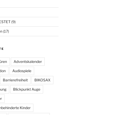
ESTET
(9)
en
(17)
TE
üren
Adventskalender
tion
Audiospiele
Barrierefreiheit
BIKOSAX
bung
Blickpunkt Auge
r
hbehinderte Kinder