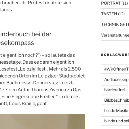
rachen. Ihr Protest richtete sich
PORTRÄT
(11)
lands.
TASTEN
(12)
TECHNIK GET
Kinderbuch bei der
Veranstaltung
Lesekompass
st eigentlich noch?“) – so lautete das
SCHLAGWOR
ssetage. Dass es daran eigentlich
Lesefest „Leipzig liest“. Mehr als 2.500
#WirÖffnenT
iedenen Orten im Leipziger Stadtgebiet
Audiodeskrip
te am Buchmesse-Donnerstag im dzb
aße 7 den Autor Thomas Zwerina zu Gast.
barrierefrei
Eine Fingerkuppe Freiheit“, in dem es
Bildbeschrei
ft, Louis Braille, geht.
blinde Musike
blinde und se