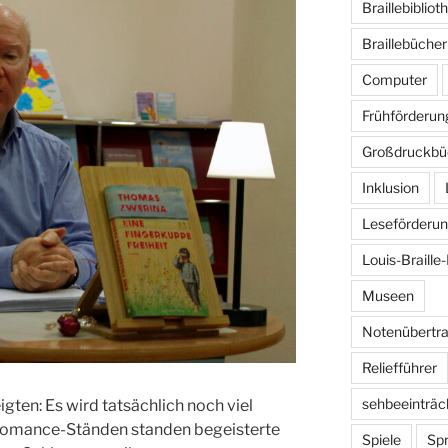
Braillebibliot
Braillebücher
Computer
Frühförderun
Großdruckbü
Inklusion
Leseförderu
Louis-Braille-
Museen
Notenübertr
Reliefführer
sehbeeinträc
gten: Es wird tatsächlich noch viel
 Romance-Ständen standen begeisterte
Spiele
Sp