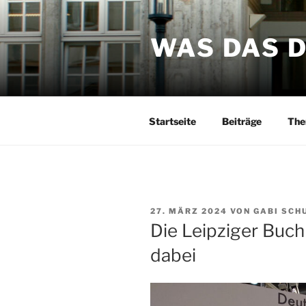
Zum
Inhalt
WAS DAS 
springen
Startseite
Beiträge
The
VERÖFFENTLICHT
27. MÄRZ 2024
VON
GABI SCH
AM
Die Leipziger Buc
dabei