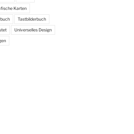
afische Karten
erbuch
Tastbilderbuch
stet
Universelles Design
gen