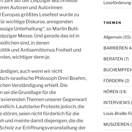
m Jahr auf der Leipziger Buchmesse
Leseförderung 
eren Autoren und Autorinnen
 Europas größtes Lesefest wurde zu
für wichtige Diskurse, anregenden
THEMEN
ssige Unterhaltung“, so Martin Buhl-
ipziger Messe. Und gerade das ist in
Allgemein
(55)
iedlichen sind, in denen
BARRIEREN 
litik und Antisemitismus Freiheit und
en, wichtiger denn je.
BERATEN
(7)
BUCHEMPFE
tändigen, auch wenn wir nicht
tsch-israelische Philosoph Omri Boehm,
FÖRDERN
(2)
chen Verständigung erhielt. Die
HÖREN
(14)
 sei die Grundlage für die
gravierenden Themen unserer Gegenwart
INTERVIEWS
(
ändlich. Lautstarke Proteste jedoch, die
Louis-Braille-F
stören, seien nicht förderlich für die
ph und meinte damit diejenigen, die die
MUSIZIEREN
(
Scholz zur Eröffnungsveranstaltung der