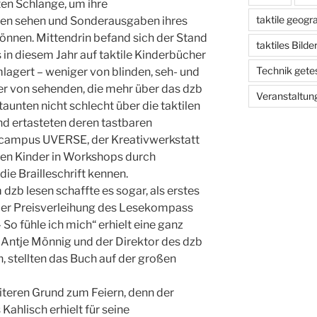
en Schlange, um ihre
taktile geogr
ren sehen und Sonderausgaben ihres
önnen. Mittendrin befand sich der Stand
taktiles Bild
 in diesem Jahr auf taktile Kinderbücher
Technik gete
umlagert – weniger von blinden, seh- und
r von sehenden, die mehr über das dzb
Veranstaltun
taunten nicht schlecht über die taktilen
nd ertasteten deren tastbaren
dcampus UVERSE, der Kreativwerkstatt
ten Kinder in Workshops durch
ie Brailleschrift kennen.
 dzb lesen schaffte es sogar, als erstes
 der Preisverleihung des Lesekompass
 So fühle ich mich“ erhielt eine ganz
 Antje Mönnig und der Direktor des dzb
h, stellten das Buch auf der großen
iteren Grund zum Feiern, denn der
ahlisch erhielt für seine