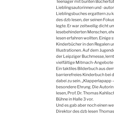
Teenager mit bunten Büchertüt
Lieblingsautorinnen und -auto
Lieblingsbuches ergattern zu k
des dzb lesen, der seinen Fokus
legte. Er war zeitweilig dicht 
lesebehinderten Menschen, ehe
lesen erfahren wollten. Einige s
Kinderbücher in den Regalen u
Illustrationen. Auf dem Jugen
der Leipziger Buchmesse, lern
vielfältige Mitmach-Angebote d
Ein taktiles Bilderbuch aus dem
barrierefreies Kinderbuch bei
dabei zu sein. „Klapperlapapp –
besondere Ehrung. Die Autorin
lesen, Prof. Dr. Thomas Kahlisc
Bühne in Halle 3 vor.
Und es gab aber noch einen we
Direktor des dzb lesen Thomas K