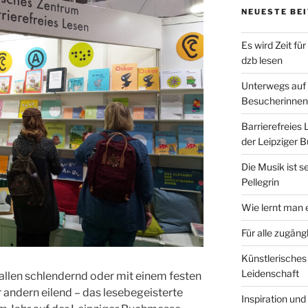
NEUESTE BE
Es wird Zeit fü
dzb lesen
Unterwegs auf 
Besucherinnen
Barrierefreies 
der Leipziger
Die Musik ist s
Pellegrin
Wie lernt man e
Für alle zugängl
Künstlerisches
Leidenschaft
allen schlendernd oder mit einem festen
 andern eilend – das lesebegeisterte
Inspiration und