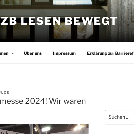
DZB LESEN BEWEGT
men
Über uns
Impressum
Erklärung zur Barrieref
ULZE
hmesse 2024! Wir waren
Suchen
nach: