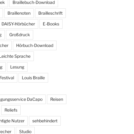
hek
Braillebuch-Download
Braillenoten
Brailleschrift
DAISY-Hörbücher
E-Books
g
Großdruck
cher
Hörbuch-Download
Leichte Sprache
ng
Lesung
Festival
Louis Braille
agungsservice DaCapo
Reisen
Reliefs
htigte Nutzer
sehbehindert
recher
Studio